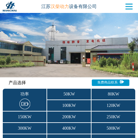
江苏
汉柴动力
设备有限公司
产品选择
免费商品联系
功率
50KW
80KW
100KW
120KW
150KW
200KW
250KW
300KW
400KW
500KW