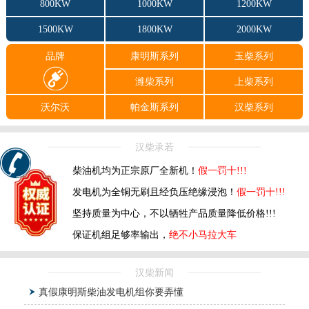
800KW
1000KW
1200KW
1500KW
1800KW
2000KW
品牌
康明斯系列
玉柴系列
潍柴系列
上柴系列
沃尔沃
帕金斯系列
汉柴系列
汉柴承若
柴油机均为正宗原厂全新机！
假一罚十!!!
发电机为全铜无刷且经负压绝缘浸泡！
假一罚十!!!
坚持质量为中心，不以牺牲产品质量降低价格!!!
保证机组足够率输出，
绝不小马拉大车
汉柴新闻
真假康明斯柴油发电机组你要弄懂