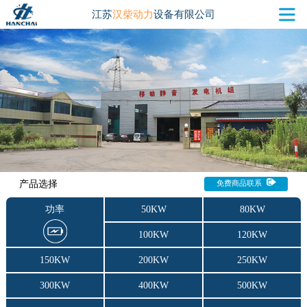
江苏
汉柴动力
设备有限公司
产品选择
免费商品联系
功率
50KW
80KW
100KW
120KW
150KW
200KW
250KW
300KW
400KW
500KW