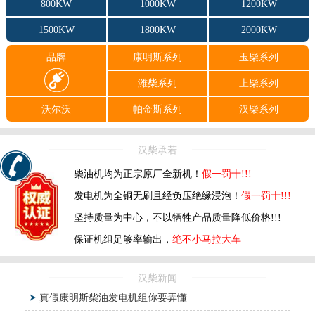
800KW
1000KW
1200KW
1500KW
1800KW
2000KW
品牌
康明斯系列
玉柴系列
潍柴系列
上柴系列
沃尔沃
帕金斯系列
汉柴系列
汉柴承若
柴油机均为正宗原厂全新机！
假一罚十!!!
发电机为全铜无刷且经负压绝缘浸泡！
假一罚十!!!
坚持质量为中心，不以牺牲产品质量降低价格!!!
保证机组足够率输出，
绝不小马拉大车
汉柴新闻
真假康明斯柴油发电机组你要弄懂