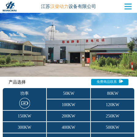
江苏
汉柴动力
设备有限公司
产品选择
免费商品联系
功率
50KW
80KW
100KW
120KW
150KW
200KW
250KW
300KW
400KW
500KW