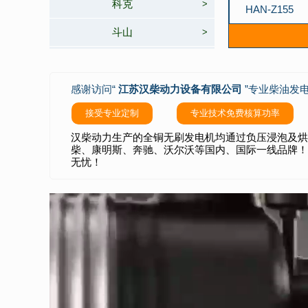
科克
>
HAN-Z155
斗山
>
HAN-Z155
HAN-Z165
感谢访问“
江苏汉柴动力设备有限公司
”专业柴油发
HAN-Z165
接受专业定制
专业技术免费核算功率
HAN-Z18
汉柴动力生产的全铜无刷发电机均通过负压浸泡及烘
HAN-Z176
柴、康明斯、奔驰、沃尔沃等国内、国际一线品牌！
无忧！
HAN-Z176
HAN-Z176
HAN-Z200
HAN-Z200
HAN4000ki（汽
油静音变频发电