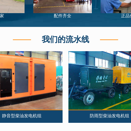
380
420
汉柴
12V135AZLD-1
家
配件齐全
正品
380
420
汉柴
HAN-CAI418
40
44
汉柴
HANK4100ZD
我们的流水线
40
44
汉柴
HAN-CAI44
400
440
汉柴
HAN16H560
400
440
汉柴
HAND25H610G2
400
440
汉柴
HAN-CAI440
420
462
汉柴
HAN16H571
420
462
汉柴
HAN-CAI462
450
500
汉柴
HAND25H690G2
450
500
汉柴
HAN26H612
静音型柴油发电机组
防雨型柴油发电机组
450
500
汉柴
HAN-CAI495