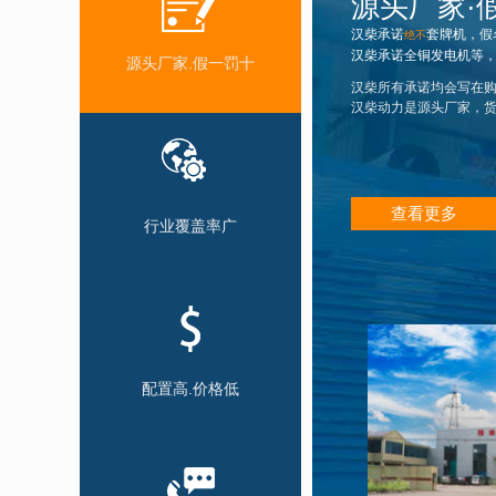
源头厂家·
HAN-Z30
汉柴承诺
套牌机，假名
绝不
HAN-Z300
汉柴承诺全铜发电机等，并承
源头厂家.假一罚十
HAN-Z33
汉柴所有承诺均会写在
汉柴动力是源头厂家，
HAN-Z330
HAN-Z330
HAN-Z330
查看更多
行业覆盖率广
HAN-Z350
HAN-Z350
HAN-Z358
HAN-Z360
配置高.价格低
HAN-Z385
HAN-Z385
HAN-Z420