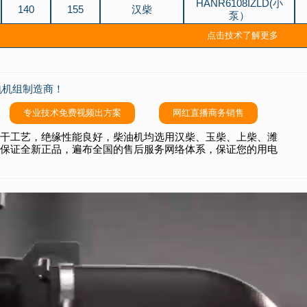
HANR6108IZLD(小
140
155
汉柴
泵）
HANR6108IZLD(大
点击技术了解更多
140
155
汉柴
泵）
150
165
汉柴
HAN-CAI165
电机组制造商！
150
165
汉柴
HAN-CAI165-1
专业技术免费视频出方案
网红直播商务销售
16
18
汉柴
HAN-CAI18
干工艺，绝缘性能良好，柴油机均选用汉柴、玉柴、上柴、潍
160
176
汉柴
HAN8H217
保证全新正品，遍布全国的售后服务网络体系，保证您的用电
160
176
汉柴
HAND8H217-G3
160
176
汉柴
HAN-CAI176
180
200
汉柴
HAN9H245
180
200
汉柴
HAND9H245-G3
2.8
3
汉柴
HAN4000ki