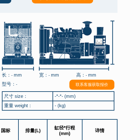
长：
mm
宽：
mm
高：
mm
-
-
-
型号：
-
联系客服获取报价
尺寸 size：
-*-*- (mm)
重量 weight：
- (kg)
缸径*行程
国标
排量(L)
详情
(mm)