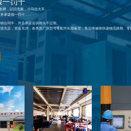
假一罚十
27
30
汉柴
HANZH4100D
牌，以旧充新，小马拉大车... ...
280
300
汉柴
HAN13H380
诺假一罚十... ...
30
33
汉柴
HAN-CAI33
购销合同中，并且承诺追诉期永不过期。
货源充足，资金充沛，各类原厂原型号零配件长期备货，售后维修除快递物流路期、零
300
330
汉柴
HANLN618AZLD
300
330
汉柴
HAN6135CZLD
300
330
汉柴
HAN-QA275
320
350
汉柴
HAN13H435
320
350
汉柴
HAN-CAI352
325
358
汉柴
HANLNP12AZLD
330
360
汉柴
HAND15H500G2
350
385
汉柴
HAN13H476
350
385
汉柴
HAN-CAI385
380
420
汉柴
HAN13H516