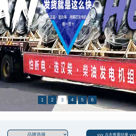
1
2
3
4
5
6
vvv 点击查看结果 vvv