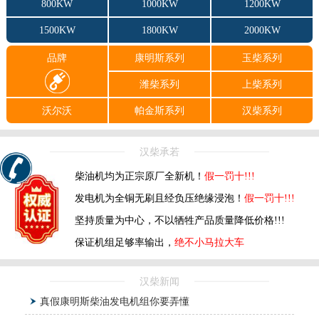
800KW
1000KW
1200KW
1500KW
1800KW
2000KW
品牌
康明斯系列
玉柴系列
潍柴系列
上柴系列
沃尔沃
帕金斯系列
汉柴系列
汉柴承若
柴油机均为正宗原厂全新机！
假一罚十!!!
发电机为全铜无刷且经负压绝缘浸泡！
假一罚十!!!
坚持质量为中心，不以牺牲产品质量降低价格!!!
保证机组足够率输出，
绝不小马拉大车
汉柴新闻
真假康明斯柴油发电机组你要弄懂