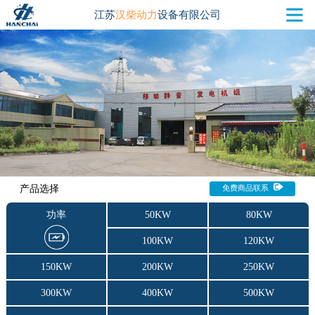
江苏
汉柴动力
设备有限公司
产品选择
免费商品联系
功率
50KW
80KW
100KW
120KW
150KW
200KW
250KW
300KW
400KW
500KW