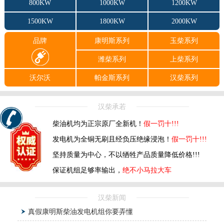
800KW
1000KW
1200KW
1500KW
1800KW
2000KW
品牌
康明斯系列
玉柴系列
潍柴系列
上柴系列
沃尔沃
帕金斯系列
汉柴系列
汉柴承若
柴油机均为正宗原厂全新机！
假一罚十!!!
发电机为全铜无刷且经负压绝缘浸泡！
假一罚十!!!
坚持质量为中心，不以牺牲产品质量降低价格!!!
保证机组足够率输出，
绝不小马拉大车
汉柴新闻
真假康明斯柴油发电机组你要弄懂