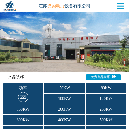
江苏
汉柴动力
设备有限公司
产品选择
免费商品联系
功率
50KW
80KW
100KW
120KW
150KW
200KW
250KW
300KW
400KW
500KW